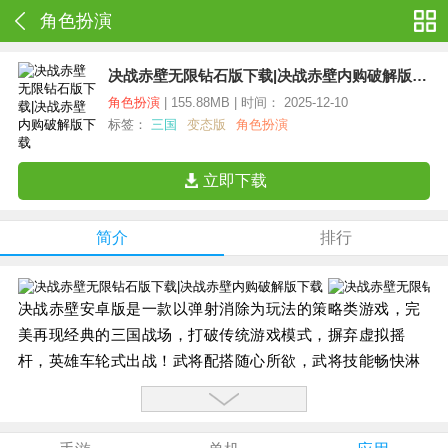
角色扮演
决战赤壁无限钻石版下载|决战赤壁内购破解版下载
角色扮演
| 155.88MB | 时间： 2025-12-10
标签：
三国
变态版
角色扮演
立即下载
简介
排行
决战赤壁安卓版是一款以弹射消除为玩法的策略类游戏，完
美再现经典的三国战场，打破传统游戏模式，摒弃虚拟摇
杆，英雄车轮式出战！武将配搭随心所欲，武将技能畅快淋
漓。过五关斩六将，野外见面PK，真正告别无脑战斗。宏大
的万人群战，华丽的武将炫斗，结合极致逼真、大气磅礴的
写实场景，让广大玩家身临其境，尽情在三国世界内驰骋！