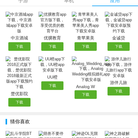
手游
单机
应用
【游戏福利】：
1、充值比例1:500，首充送双倍钻石；
2、进游赠送满级VIP15、钻石9999、金币1888888；
3、首充6元即可送三日豪礼：
第一天送：关羽召唤卡，500钻石，首充宝箱(首日)；
中京酒城
优骥教育
青苹果美
金诚贷
第二天送：双攻宝石（5级），1000钻石，首充宝箱(次日)；
下载
下载
下载
下载
第二天送：关羽灵魂石*100，1500钻石，首充宝箱(三日)。
4、招财进宝：购买50元，立即获得30000钻石，连续30天每
天领取9000钻石，40扫荡券。共计获得：300000钻石
UU橙
5、大侠成长基金：投入20000钻石，收获200000钻石，十倍
游伴儿旅
返还！保送65级！
下载
Analog W
下载
6、普通副本材料、装备双倍掉落；
楚优影院
下载
7、魂石副本英雄魂石、材料、装备双倍掉落；
下载
猜你喜欢