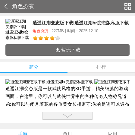
角色扮演
逍遥江湖变态版下载|逍遥江湖br变态版私服下载
角色扮演
| 227MB | 时间：2025-12-10
暂无下载
简介
排行
逍遥江湖变态版是一款武侠风格的3D手游，精美细腻的游戏
画面，在这里，你可以与武侠世界中的各种传奇人物称兄道
弟;你可以与闭月羞花的各位美女长相厮守;你的足迹可以遍布
各大门派，去体验他们之间的纷争和情义;你可以随武林宗师
一道，重走江湖路，去创造传奇或是改变历史。
游戏特色：
手游
单机
应用