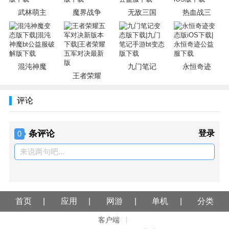
武林萌主
魔界战争
无敌三国
热血战三
混沌神魔
九门笔记
永恒奇迹
王者荣耀
评论
条评论
登录
0
来说两句吧...
首页
应用
网游
单机
分类
客户端
|