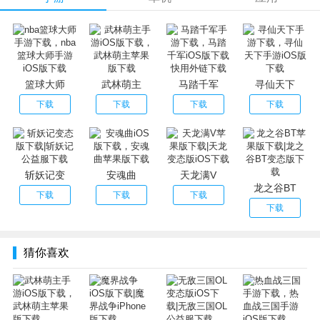
1、充值比例1:300，充值返还双倍元宝和材料奖励!
2、24小时不间断双倍升级经验和副本挑战奖励!
3、商城所有内购道具、材料1折起售!
篮球大师
武林萌主
马踏千军
寻仙天下
下载
下载
下载
下载
斩妖记变
安魂曲
天龙满V
龙之谷BT
下载
下载
下载
下载
猜你喜欢