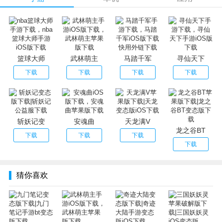
2：技能攻击移动设备上部署UI也被优化,没有压力的简单游
戏，
3：拥有超过20种不同种族的英雄任你选择，炫酷华丽的战
斗技能各不相同。
篮球大师
武林萌主
马踏千军
寻仙天下
下载
下载
下载
下载
斩妖记变
安魂曲
天龙满V
龙之谷BT
下载
下载
下载
下载
猜你喜欢