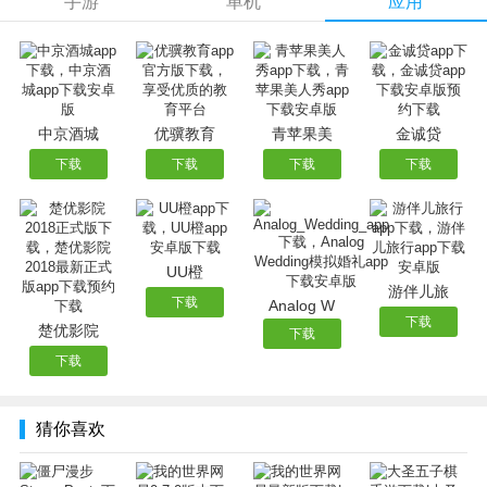
手游
单机
应用
我的世界携手红楼梦小演员 神复刻遇上神还原
园内波光粼粼的水塘中，蜂腰桥别有一番风味
【更新内容】：
-游戏本体更新至基岩版1.2.5
-界面美术全面升级
中京酒城
优骥教育
青苹果美
金诚贷
-新版社区，更多定制化推荐内容
下载
下载
下载
下载
-新增游戏内置扫描二维码功能，可以加入联机大厅房间
-支持分享游戏动态链接如新鲜事、好友、游戏房间至其他社
交平台
UU橙
-记录最近一起玩过的玩家，在添加好友时推荐给你，更好的
游伴儿旅
服务你的游戏圈子
下载
Analog W
下载
楚优影院
下载
下载
猜你喜欢