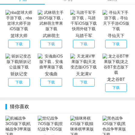
搜罗暗藏各种技能的百夫长，组建您所梦想的**！
将步兵、炮兵、战车、战斗机等各类兵种相组合，编制出您
独有的战术吧！
在战车和堡垒上部署士兵，巩固防守！
与世界各地的对手作战，不断地扩张领土吧！
篮球大师
武林萌主
马踏千军
寻仙天下
下载
下载
下载
下载
斩妖记变
安魂曲
天龙满V
龙之谷BT
下载
下载
下载
下载
猜你喜欢